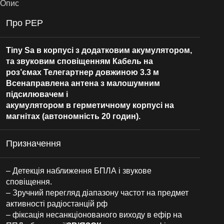
Опис
Про РЕР
Tiny Sa в корпусі з додатковим акумулятором,
та звуковим сповіщенням Кабель на
роз’ємах Телегартнер довжиною 3.3 м
Всенаправлена антена з малошумним
підсилювачем і
акумулятором в герметичному корпусі на
магнітах (автономність 20 годин).
Призначення
– Детекція наближення БПЛА і звукове
сповіщення.
– Зручний перегляд діапазону частот на предмет
активності радіостанцій рф
– фіксація несанкціонованого виходу в ефір на