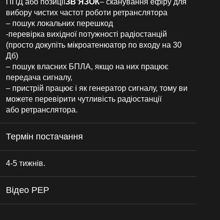
ППД або позиції
ЗВ’ЯЗОК
– сканування ефіру для
вибору чистих частот роботи ретранслятора
– пошук локальних перешкод
-перевірка вихідної потужності радіостанцій
(просто докупіть мікроатенюатор по входу на 30
Дб)
– пошук власних БПЛА, якщо на них працює
передача сигналу,
– пристрій працює і як генератор сигналу, тому ви
можете перевірити чутливість радіостанції
або ретранслятора.
Термін постачання
4-5 тижнів.
Відео РЕР