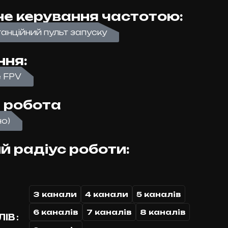
е керування частотою:
танційний пульт запуску
ння:
е FPV
 робота
но)
 радіус роботи:
3 канали
4 канали
5 каналів
6 каналів
7 каналів
8 каналів
ЛІВ