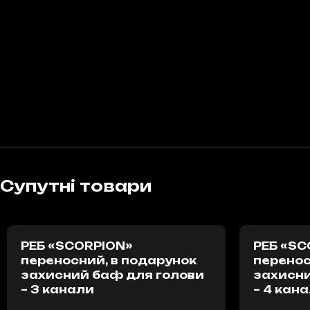
Супутні товари
РЕБ «SCORPION»
РЕБ «SC
переносний, в подарунок
перенос
захисний баф для голови
захисни
– 3 канали
– 4 кан