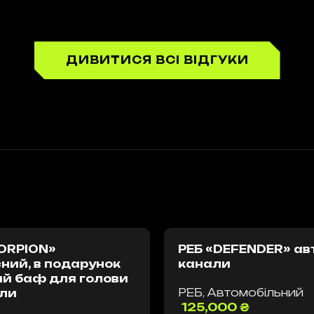
ДИВИТИСЯ ВСІ ВІДГУКИ
ORPION»
РЕБ «DEFENDER» авт
ний, в подарунок
канали
й баф для голови
РЕБ
,
Автомобільний
али
125,000
₴