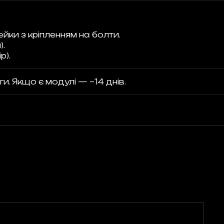
ейки з кріпленням на болти.
).
р).
ги. Якщо є модулі — ~14 днів.