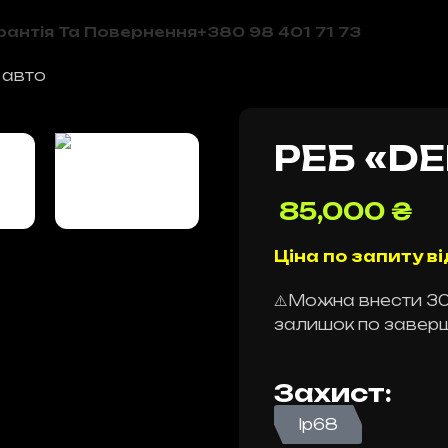
рантія Та Повернення
+380 98 401 71 73
 авто
РЕБ «DE
85,000
₴
Ціна по запиту ві
⚠️Можна внести 30
залишок по завер
Захист:
Ip68