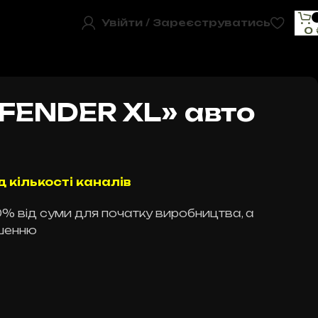
Увійти / Зареєструватись
0
FENDER XL» авто
д кількості каналів
% від суми для початку виробництва, а
шенню