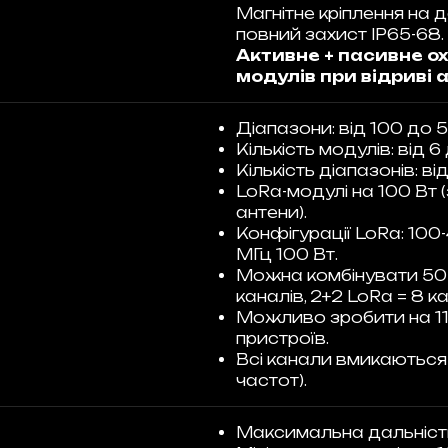
Магнітне кріплення на 
повний захист IP65-68.
Активне + пасивне о
модулів при відриві 
Діапазони: від 100 до 
Кількість модулів: від 6 
Кількість діапазонів: від
LoRa-модулі на 100 Вт 
антени).
Конфігурації LoRa: 100
МГц 100 Вт.
Можна комбінувати 50 В
каналів, 2+2 LoRa = 8 ка
Можливо зробити на 11 
пристроїв.
Всі канали вмикаютьс
частот).
Максимальна дальність