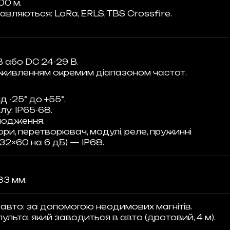
00 м.
давляються: LoRa, ERLS, TBS Crossfire.
 або DC 24-29 В.
 живленням окремим діапазоном частот.
 -25° до +55°.
лу: IP65-68.
лодження.
ори, перетворювач, модулі, реле, пружинні
32×60 на 6 дБ) — IP68.
83 мм.
 авто: за допомогою неодимових магнітів.
ульта, який заводиться в авто (дротовий, 4 м).