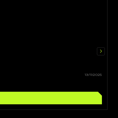
Щ
13/11/2025
Jo
Р