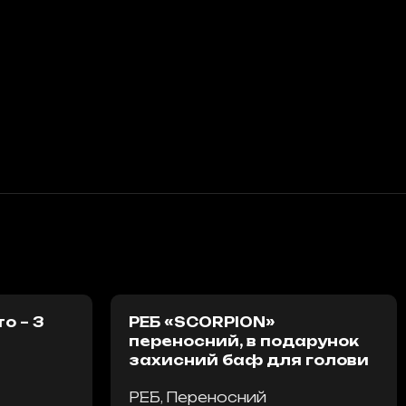
о – 3
РЕБ «SCORPION»
переносний, в подарунок
захисний баф для голови
РЕБ
,
Переносний