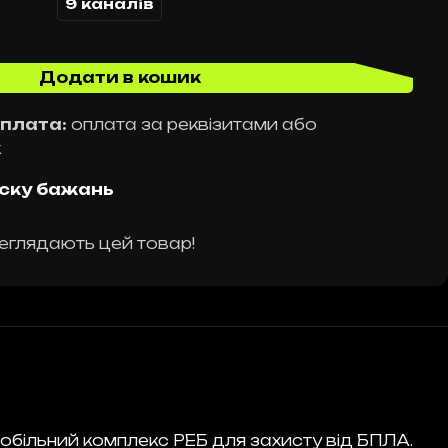
9 каналів
Додати в кошик
плата:
оплата за реквізитами або
ж
ску бажань
еглядають цей товар!
більний комплекс РЕБ для захисту від БПЛА.