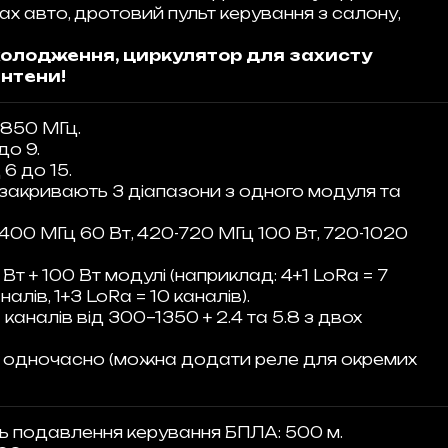
дах авто, дротовий пульт керування з салону,
холодження, циркулятор для захисту
антени!
5850 МГц.
до 9.
 6 до 15.
(закривають 3 діапазони з одного модуля та
-400 МГц 60 Вт, 420-720 МГц 100 Вт, 720-1020
т + 100 Вт модулі (наприклад: 4+1 LoRa = 7
налів, 1+3 LoRa = 10 каналів).
каналів від 300–1350 + 2.4 та 5.8 з двох
я одночасно (можна додати реле для окремих
 подавлення керування БПЛА: 500 м.