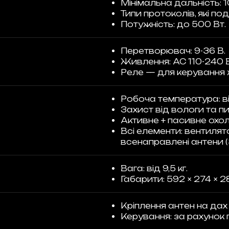
Мінімальна дальність: 1
Типи протоколів, які по
Потужність: до 500 Вт.
Перетворювач: 9-36 В.
Живлення: AC 110-240 В
Реле — для керування
Робоча температура: від
Захист від вологи та пи
Активне + пасивне охо
Всі елементи: вентилят
всенаправлені антени (
Вага: від 9,5 кг.
Габарити: 592 × 274 × 2
Кріплення антен на дах
Керування: за рахунок п