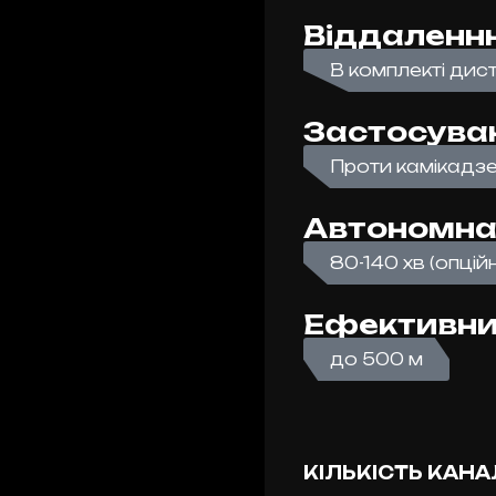
Віддаленнн
В комплекті дис
Застосува
Проти камікадз
Автономна
80-140 хв (опцій
Ефективний
до 500 м
КІЛЬКІСТЬ КАНА