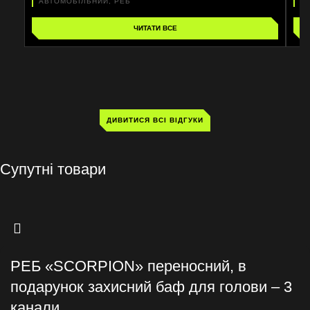
АВТОМОБІЛЬНИЙ, РЕБ
Р
ЧИТАТИ ВСЕ
ДИВИТИСЯ ВСІ ВІДГУКИ
Супутні товари
РЕБ «SCORPION» переносний, в
подарунок захисний баф для голови – 3
канали