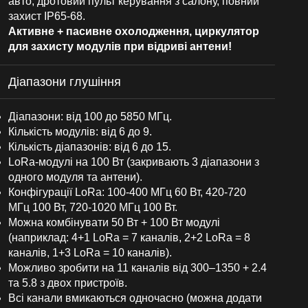
авто, дротовий пульт керування з салону, повний
захист IP65-68.
Активне + пасивне охолодження, циркулятор
для захисту модулів при відриві антени!
Діапазони глушіння
Діапазони: від 100 до 5850 МГц.
Кількість модулів: від 6 до 9.
Кількість діапазонів: від 6 до 15.
LoRa-модулі на 100 Вт (закривають 3 діапазони з
одного модуля та антени).
Конфігурації LoRa: 100-400 МГц 60 Вт, 420-720
МГц 100 Вт, 720-1020 МГц 100 Вт.
Можна комбінувати 50 Вт + 100 Вт модулі
(наприклад: 4+1 LoRa = 7 каналів, 2+2 LoRa = 8
каналів, 1+3 LoRa = 10 каналів).
Можливо зробити на 11 каналів від 300–1350 + 2.4
та 5.8 з двох пристроїв.
Всі канали вмикаються одночасно (можна додати