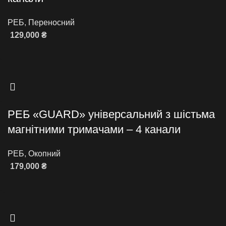
РЕБ
,
Переносний
129,000
₴
Додати в кошик
РЕБ «GUARD» універсальний з шістьма
магнітними тримачами – 4 канали
РЕБ
,
Окопний
179,000
₴
Додати в кошик