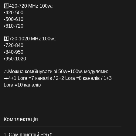
2️⃣420-720 MHz 100w.:
•420-500
•500-610
•610-720
3️⃣720-1020 MHz 100w.:
•720-840
•840-950
•950-1020
⚠️Можна комбінувати зі 50w+100w. модулями:
➡️4+1 Lora =7 каналів / 2+2 Lora =8 каналів / 1+3
Lora =10 каналів
Комплектація
1. Сам пристрій Реб ❗