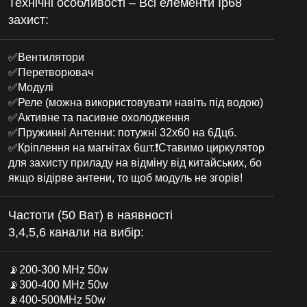
Технічні особливості – Всі елементи Ip68
захист:
✅Вентилятори
✅Перетворювач
✅Модулі
✅Реле (можна використовувати навіть під водою)
✅Активне та пасивне охолодження
✅Пружинні Антенни: потужні 32х60 на 6Дцб.
✅Кріплення на магнітах 6шт.❗️Ставимо циркулятор
для захисту приладу на відміну від китайських, бо
якщо відірве антени, то щоб модуль не згорів!
Частоти (50 Ват) в наявності
3,4,5,6 канали на вибір:
📡200-300 MHz 50w
📡300-400 MHz 50w
📡400-500MHz 50w