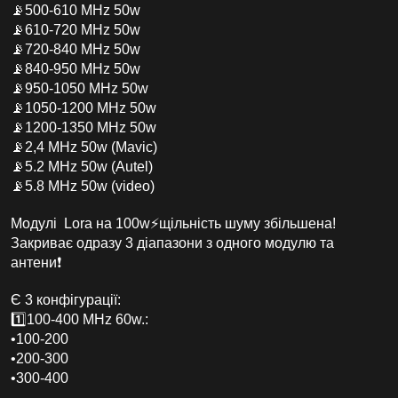
📡500-610 MHz 50w
📡610-720 MHz 50w
📡720-840 MHz 50w
📡840-950 MHz 50w
📡950-1050 MHz 50w
📡1050-1200 MHz 50w
📡1200-1350 MHz 50w
📡2,4 MHz 50w (Mavic)
📡5.2 MHz 50w (Autel)
📡5.8 MHz 50w (video)
Модулі Lora на 100w⚡️щільність шуму збільшена!
Закриває одразу 3 діапазони з одного модулю та
антени❗️
Є 3 конфігурації:
1️⃣100-400 MHz 60w.:
•100-200
•200-300
•300-400