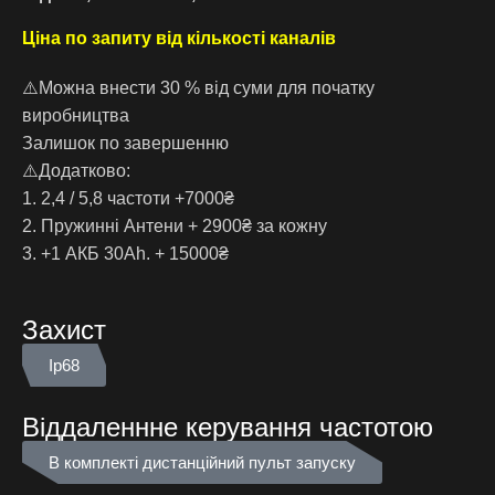
Ціна по запиту від кількості каналів
⚠️Можна внести 30 % від суми для початку
виробництва
Залишок по завершенню
⚠️Додатково:
1. 2,4 / 5,8 частоти +7000₴
2. Пружинні Антени + 2900₴ за кожну
3. +1 АКБ 30Аh. + 15000₴
Захист
Ip68
Віддаленнне керування частотою
В комплекті дистанційний пульт запуску