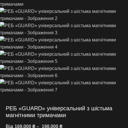
РЕБ «GUARD» універсальний з шістьма
магнітними тримачами
Від
169,000
₴
–
198,000
₴