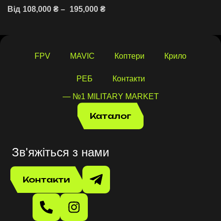
Від
108,000
₴
–
195,000
₴
Читати далі
FPV
MAVIC
Коптери
Крило
РЕБ
Контакти
— №1 MILITARY MARKET
Каталог
Зв'яжіться з нами
Контакти