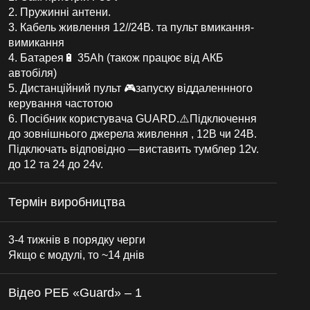
2. Пружинні антени.
3. Кабель живлення 12//24В. та пульт вмикання-
вимикання
4. Батарея🔋 35Ah (також працює від АКБ
автобіля)
5. Дистанційний пульт 🎮запуску віддаленнного
керування частотою
6. Посібник користувача GUARD.⚠️Підключення
до зовнішнього джерела живлення , 12В чи 24В.
Підключать відповідно —виставить тумблер 12v.
до 12 та 24 до 24v.
Термін виробництва
3-4 тижнів в порядку черги
Якщо є модулі, то ~14 днів
Відео РЕБ «Guard» – 1