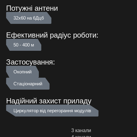
Потужні антени
32х60 на 6Дцб
Ефективний радіус роботи:
50 - 400 м
Застосування:
Окопний
Стаціонарний
Надійний захист приладу
Циркулятор від перегорання модулів
3 канали