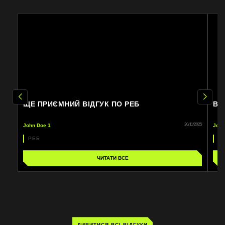
ЩЕ ПРИЄМНИЙ ВІДГУК ПО РЕБ
ВІ
20/11/2025
John Doe 1
John
РЕБ
Р
ЧИТАТИ ВСЕ
ДИВИТИСЯ ВСІ ВІДГУКИ