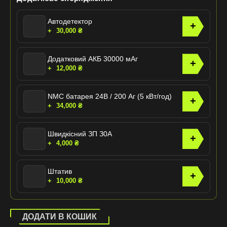
Автодетектор
+
+
30,000
₴
Додатковий АКБ 30000 мАг
+
+
12,000
₴
NMC батарея 24В / 200 Аг (5 кВт/год)
+
+
34,000
₴
Швидкісний ЗП З0А
+
+
4,000
₴
Штатив
+
+
10,000
₴
ДОДАТИ В КОШИК