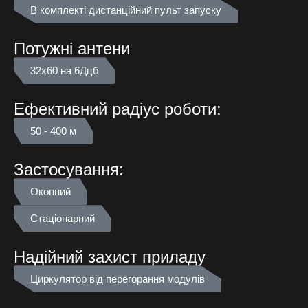
В комплекті дистанційний пульт запуску
Потужні антени
32х60 на 6Дцб
Ефективний радіус роботи:
50 - 400 м
Застосування:
Окопний
Стаціонарний
Надійний захист приладу
Циркулятор від перегорання модулів