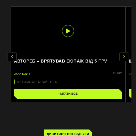
АВТОРЕБ – ВРЯТУВАВ ЕКІПАЖ ВІД 5 FPV
ЩЕ
13/11/2025
John Doe 1
John
АВТОМОБІЛЬНИЙ, РЕБ
Р
ЧИТАТИ ВСЕ
ДИВИТИСЯ ВСІ ВІДГУКИ