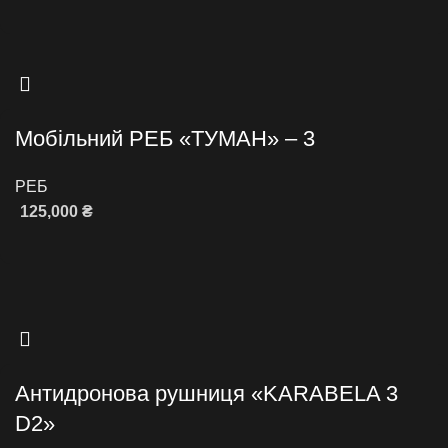
Оберіть опції
Мобільний РЕБ «ТУМАН» – 3
РЕБ
125,000
₴
Додати в кошик
Антидронова рушниця «KARABELA 3
D2»