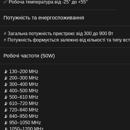
✅ Робоча температура від -25° до +55°
Потужність та енергоспоживання
⚡ Загальна потужність пристрою: від 300 до 900 Вт
⚡ Потужність формується залежно від кількості та типу в
Робочі частоти (50W)
📡 130–200 MHz
📡 200–300 MHz
📡 300–400 MHz
📡 400–500 MHz
📡 500–610 MHz
📡 610–720 MHz
📡 720–840 MHz
📡 840–950 MHz
📡 950–1050 MHz
📡 1050–1200 MHz