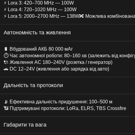
⚡ Lora 3: 420–700 MHz — 100W
⚡ Lora 4: 720–1020 MHz — 100W
⚡ Lora 5: 2000–2700 MHz — 138W🔀 Можлива комбінована 
Автономність та живлення
🔋 Вбудований АКБ 80 000 мАг
⏱ Час автономної роботи: 80–160 хв (залежить від конфігу
🔌 Живлення AC 180–240V (розетка / генератор)
🚗 DC 12–24V (живлення або зарядка від авто)
Дальність та протоколи
📡 Ефективна дальність придушення: 100–500 м
📶 Підтримувані протоколи: LoRa, ELRS, TBS Crossfire
Габарити та вага