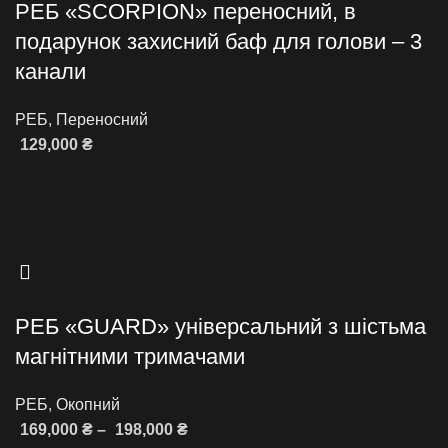
РЕБ «SCORPION» переносний, в
подарунок захисний баф для голови – 3
канали
РЕБ
,
Переносний
129,000
₴
Додати в кошик
РЕБ «GUARD» універсальний з шістьма
магнітними тримачами
РЕБ
,
Окопний
169,000
₴
–
198,000
₴