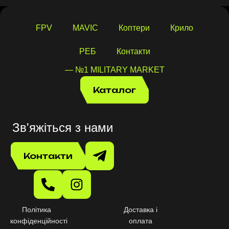
FPV
MAVIC
Коптери
Крило
РЕБ
Контакти
— №1 MILITARY MARKET
Каталог
Зв'яжіться з нами
Контакти
Політика
Доставка і
конфіденційності
оплата