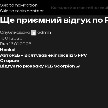
Skip to navigation
Каталог
Контакти
Відгуки
Skip to main content
Ще приємний відгук по 
Опубліковано
admin
16.01.2026
Вкл 16.01.2026
Новіші
АвтоРЕБ – Врятував екіпаж від 5 FPV
Старше
Відгук по рюкзаку РЕБ Scorpion 🦂