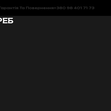
Гарантія Та Повернення
+380 98 401 71 73
РЕБ