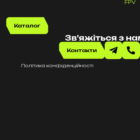
FPV
Каталог
Зв'яжіться з н
Контакти
Політика конфіденційності