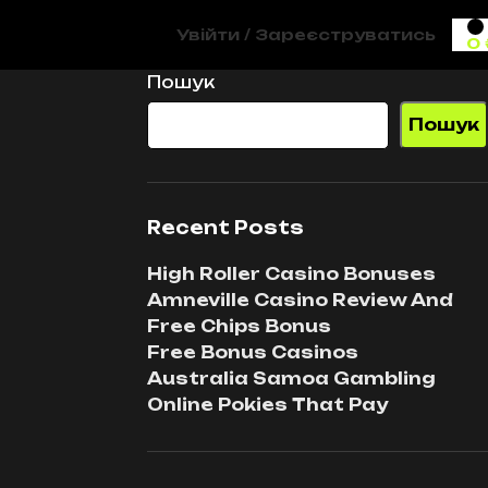
Увійти / Зареєструватись
0
Пошук
Пошук
Recent Posts
High Roller Casino Bonuses
Amneville Casino Review And
Free Chips Bonus
Free Bonus Casinos
Australia Samoa Gambling
Online Pokies That Pay