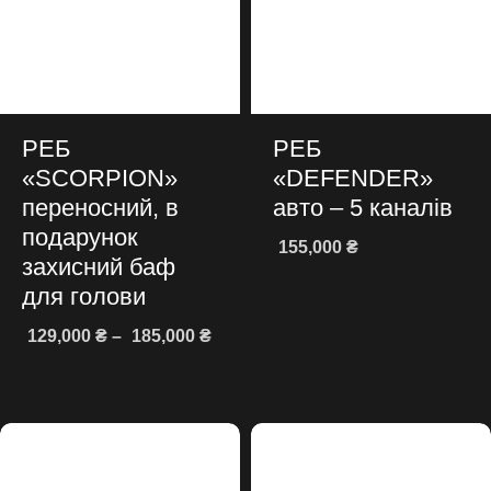
РЕБ
РЕБ
«SCORPION»
«DEFENDER»
переносний, в
авто – 5 каналів
подарунок
155,000
₴
захисний баф
Додати в кошик
для голови
129,000
₴
–
185,000
₴
Оберіть опції