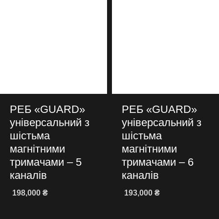
РЕБ «GUARD»
РЕБ «GUARD»
універсальний з
універсальний з
шістьма
шістьма
магнітними
магнітними
тримачами – 5
тримачами – 6
каналів
каналів
198,000
₴
193,000
₴
Додати в кошик
Додати в кошик