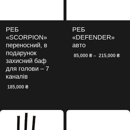
РЕБ
РЕБ
«SCORPION»
«DEFENDER»
переносний, в
авто
подарунок
85,000
₴
–
215,000
₴
захисний баф
Оберіть опції
для голови – 7
каналів
185,000
₴
Додати в кошик